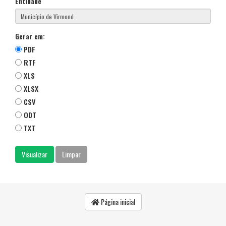
Entidade
Gerar em:
PDF
RTF
XLS
XLSX
CSV
ODT
TXT
Página inicial