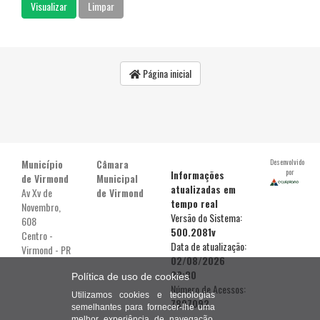
Página inicial
Município
Câmara
Desenvolvido
por
Informações
de Virmond
Municipal
atualizadas em
Av Xv de
de Virmond
tempo real
Novembro,
Versão do Sistema:
608
500.2081v
Centro -
Data de atualização:
Virmond - PR
02/08/2026
22:30
Política de uso de cookies
Número de Acessos:
Utilizamos cookies e tecnologias
7807092
semelhantes para fornecer-lhe uma
melhor experiência de navegação,